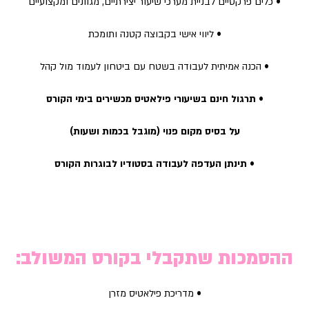
• כלים פרקטיים לבניית מערכי שיעור יצירתיים, מגוונים ומקצועיים
• ליווי אישי בקבוצה קטנה ותומכת
• הכנה אמיתית לעבודה בשטח עם ביטחון לעמוד מול קהל
• תרגול חינם בשיעורי פילאטיס מכשירים בימי הקורס
על בסיס מקום פנוי
(מוגבל בכמות ושעות)
• תינתן העדפה לעבודה בסטודיו לבוגרות הקורס
ההסמכות שתקבלי בקורס המשולב:
• מדריכת פילאטיס מזרן